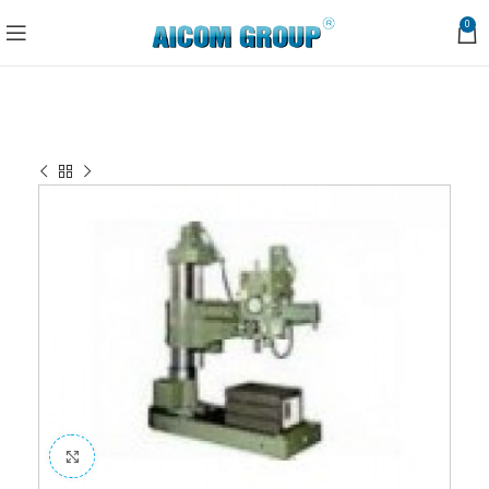
0
Trang chủ
Máy công nghiệp
Máy Khoan
MÁY KHOAN TƯỜNG
Click to enlarge