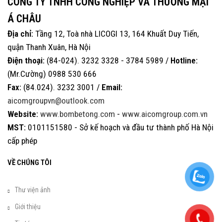
CÔNG TY TNHH CÔNG NGHIỆP VÀ THƯƠNG MẠI
Á CHÂU
Địa chỉ:
Tầng 12, Toà nhà LICOGI 13, 164 Khuất Duy Tiến,
quận Thanh Xuân, Hà Nội
Điện thoại:
(84-024). 3232 3328 - 3784 5989 /
Hotline:
(Mr.Cường) 0988 530 666
Fax:
(84.024). 3232 3001 /
Email:
aicomgroupvn@outlook.com
Website:
www.bombetong.com
-
www.aicomgroup.com.vn
MST:
0101151580 - Sở kế hoạch và đầu tư thành phố Hà Nội
cấp phép
VỀ CHÚNG TÔI
Thư viện ảnh
Giới thiệu