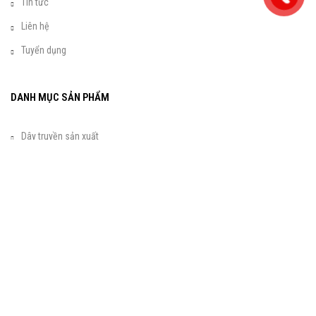
Tin tức
Liên hệ
Tuyển dụng
DANH MỤC SẢN PHẨM
Dây truyền sản xuất
Máy công nghiệp
Xe cứu hỏa
Xe tự trộn bê tông
Bơm bê tông