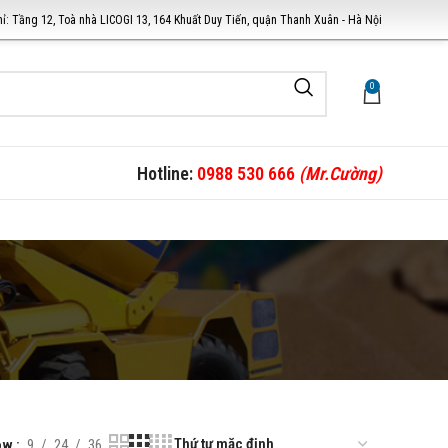
hỉ: Tầng 12, Toà nhà LICOGI 13, 164 Khuất Duy Tiến, quận Thanh Xuân - Hà Nội
0
Hotline:
0988 530 666
(Mr.Cường)
ow
9
24
36