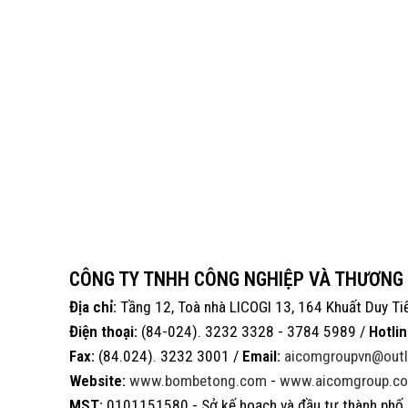
CÔNG TY TNHH CÔNG NGHIỆP VÀ THƯƠNG
Địa chỉ:
Tầng 12, Toà nhà LICOGI 13, 164 Khuất Duy Ti
Điện thoại:
(84-024). 3232 3328 - 3784 5989 /
Hotlin
Fax:
(84.024). 3232 3001 /
Email:
aicomgroupvn@out
Website:
www.bombetong.com
-
www.aicomgroup.co
MST:
0101151580 - Sở kế hoạch và đầu tư thành phố 