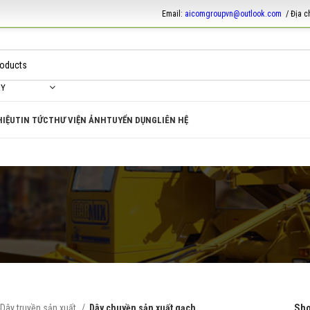
Email:
aicomgroupvn@outlook.com
/ Địa c
RY
HIỆU
TIN TỨC
THƯ VIỆN ẢNH
TUYỂN DỤNG
LIÊN HỆ
Sh
Dây truyền sản xuất
Dây chuyền sản xuất gạch