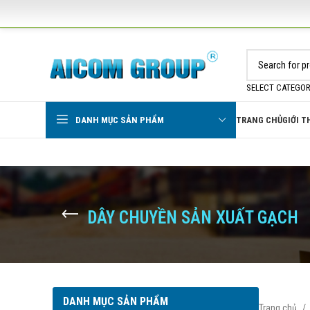
SELECT CATEGO
DANH MỤC SẢN PHẨM
TRANG CHỦ
GIỚI T
DÂY CHUYỀN SẢN XUẤT GẠCH
DANH MỤC SẢN PHẨM
Trang chủ