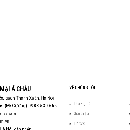
VỀ CHÚNG TÔI
 MẠI Á CHÂU
ến, quận Thanh Xuân, Hà Nội
Thư viện ảnh
e:
(Mr.Cường) 0988 530 666
look.com
Giới thiệu
m.vn
Tin tức
Hà Nội cấp phép