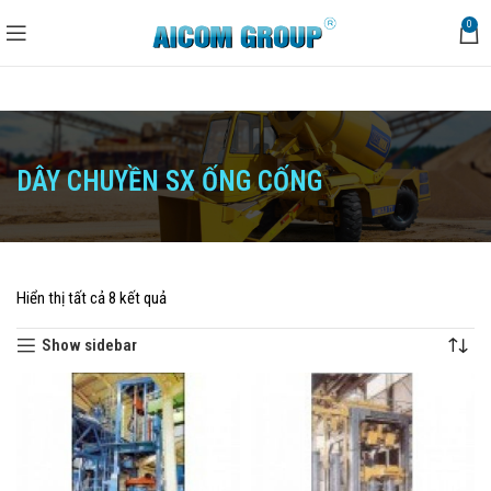
0
DÂY CHUYỀN SX ỐNG CỐNG
Trang chủ
Dây truyền sản xuất
Dây chuyền SX Ống cống
Hiển thị tất cả 8 kết quả
Show sidebar