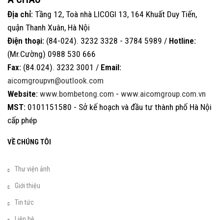
Địa chỉ:
Tầng 12, Toà nhà LICOGI 13, 164 Khuất Duy Tiến,
quận Thanh Xuân, Hà Nội
Điện thoại:
(84-024). 3232 3328 - 3784 5989 /
Hotline:
(Mr.Cường) 0988 530 666
Fax:
(84.024). 3232 3001 /
Email:
aicomgroupvn@outlook.com
Website:
www.bombetong.com
-
www.aicomgroup.com.vn
MST:
0101151580 - Sở kế hoạch và đầu tư thành phố Hà Nội
cấp phép
VỀ CHÚNG TÔI
Thư viện ảnh
Giới thiệu
Tin tức
Liên hệ