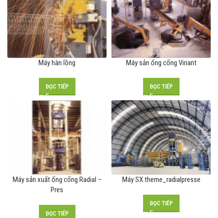
Máy hàn lồng
Máy sản ống cống Viriant
ĐỌC TIẾP
ĐỌC TIẾP
Máy sản xuất ống cống Radial –
Máy SX theme_radialpresse
Pres
ĐỌC TIẾP
ĐỌC TIẾP